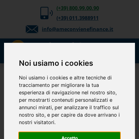
(+39) 800.99.00.90
(+39) 011.3988911
info@ameconvienefinance.it
Noi usiamo i cookies
Richiedi gratuitamente
Noi usiamo i cookies e altre tecniche di
tracciamento per migliorare la tua
il tuo preventivo
esperienza di navigazione nel nostro sito,
Cessione del Quinto, Delega,
per mostrarti contenuti personalizzati e
Prestito
annunci mirati, per analizzare il traffico sul
Personale, TFS e Mutuo. Verifica
nostro sito, e per capire da dove arrivano i
la tua
nostri visitatori.
fattibilità.
Accetto