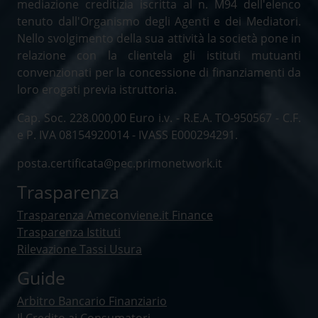
mediazione creditizia iscritta al n. M94 dell'elenco
tenuto dall'Organismo degli Agenti e dei Mediatori.
Nello svolgimento della sua attività la società pone in
relazione con la clientela gli istituti mutuanti
convenzionati per la concessione di finanziamenti da
loro erogati previa istruttoria.
Cap. Soc. 228.000,00 Euro i.v. - R.E.A. TO-950567 - C.F.
e P. IVA 08154920014 - IVASS E000294291.
posta.certificata@pec.primonetwork.it
Trasparenza
Trasparenza Ameconviene.it Finance
Trasparenza Istituti
Rilevazione Tassi Usura
Guide
Arbitro Bancario Finanziario