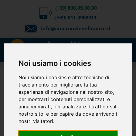
(+39) 800.99.00.90
(+39) 011.3988911
info@ameconvienefinance.it
Noi usiamo i cookies
Richiedi gratuitamente
Noi usiamo i cookies e altre tecniche di
il tuo preventivo
tracciamento per migliorare la tua
esperienza di navigazione nel nostro sito,
Cessione del Quinto, Delega,
per mostrarti contenuti personalizzati e
Prestito
annunci mirati, per analizzare il traffico sul
Personale, TFS e Mutuo. Verifica
nostro sito, e per capire da dove arrivano i
la tua
nostri visitatori.
fattibilità.