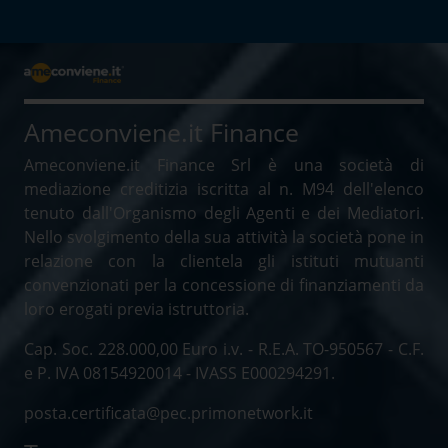
Ameconviene.it Finance
Ameconviene.it Finance Srl è una società di
mediazione creditizia iscritta al n. M94 dell'elenco
tenuto dall'Organismo degli Agenti e dei Mediatori.
Nello svolgimento della sua attività la società pone in
relazione con la clientela gli istituti mutuanti
convenzionati per la concessione di finanziamenti da
loro erogati previa istruttoria.
Cap. Soc. 228.000,00 Euro i.v. - R.E.A. TO-950567 - C.F.
e P. IVA 08154920014 - IVASS E000294291.
posta.certificata@pec.primonetwork.it