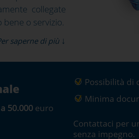
amente collegate
o bene o servizio.
↓
Per saperne di più
Possibilità di
nale
Minima docum
 a 50.000
euro
Contattaci per u
senza impegno.