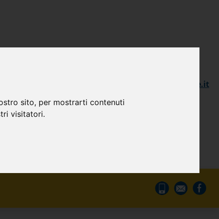
+39) 800.99.00.90
info@ameconvienefinance.it
+39) 011.3988911
ostro sito, per mostrarti contenuti
ri visitatori.