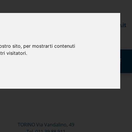
+39) 800.99.00.90
info@ameconvienefinance.it
+39) 011.3988911
ostro sito, per mostrarti contenuti
ri visitatori.
TORINO Via Vandalino, 49
Tel. 011.39.88.911