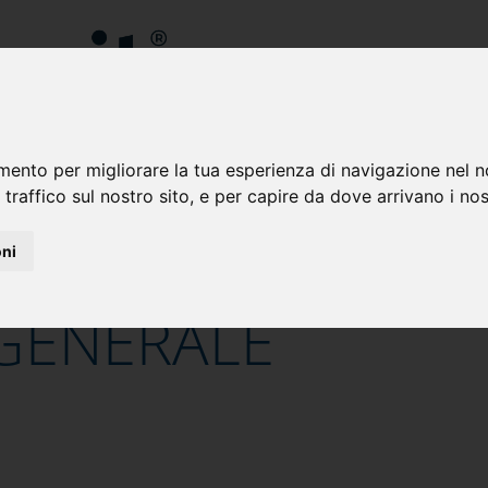
(
(
mento per migliorare la tua esperienza di navigazione nel n
 traffico sul nostro sito, e per capire da dove arrivano i nost
enzioni
Contatti
Area Riservata
oni
GENERALE