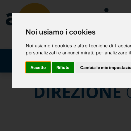
Noi usiamo i cookies
Noi usiamo i cookies e altre tecniche di traccia
personalizzati e annunci mirati, per analizzare il
Home
Privati
Aziende
Lavora Con Noi
Conv
Accetto
Rifiuto
Cambia le mie impostazi
DIREZIONE