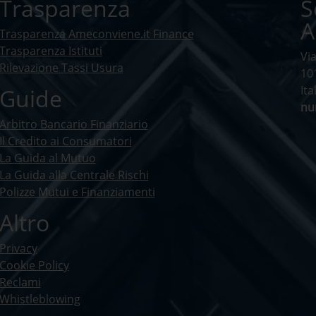
Trasparenza
S
A
Trasparenza Ameconviene.it Finance
Trasparenza Istituti
Vi
Rilevazione Tassi Usura
10
Ita
Guide
nu
Arbitro Bancario Finanziario
Il Credito ai Consumatori
La Guida al Mutuo
La Guida alla Centrale Rischi
Polizze Mutui e Finanziamenti
Altro
Privacy
Cookie Policy
Reclami
Whistleblowing