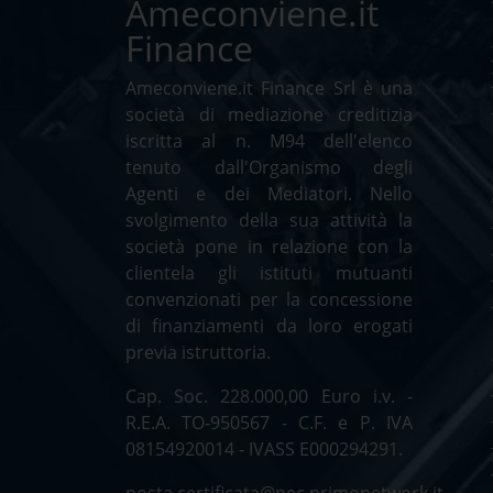
Ameconviene.it
Finance
Ameconviene.it Finance Srl è una
società di mediazione creditizia
iscritta al n. M94 dell'elenco
tenuto dall'Organismo degli
Agenti e dei Mediatori. Nello
svolgimento della sua attività la
società pone in relazione con la
clientela gli istituti mutuanti
convenzionati per la concessione
di finanziamenti da loro erogati
previa istruttoria.
Cap. Soc. 228.000,00 Euro i.v. -
R.E.A. TO-950567 - C.F. e P. IVA
08154920014 - IVASS E000294291.
posta.certificata@pec.primonetwork.it